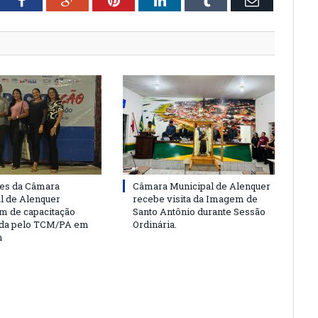
tter
Facebook
Google+
Pinterest
LinkedIn
Tumblr
Email
es da Câmara
Câmara Municipal de Alenquer
l de Alenquer
recebe visita da Imagem de
am de capacitação
Santo Antônio durante Sessão
da pelo TCM/PA em
Ordinária.
m