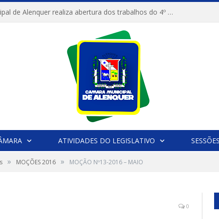
Câmara Municipal de Alenquer realiza abertura dos trabalhos do 4º Período Legislativo
CÂMARA
ATIVIDADES DO LEGISLATIVO
SESSÕE
»
»
s
MOÇÕES 2016
MOÇÃO Nº13-2016 – MAIO
0