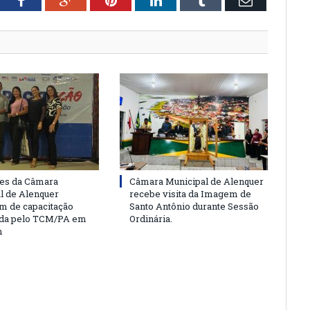
tter
Facebook
Google+
Pinterest
LinkedIn
Tumblr
Email
es da Câmara
Câmara Municipal de Alenquer
l de Alenquer
recebe visita da Imagem de
am de capacitação
Santo Antônio durante Sessão
da pelo TCM/PA em
Ordinária.
m