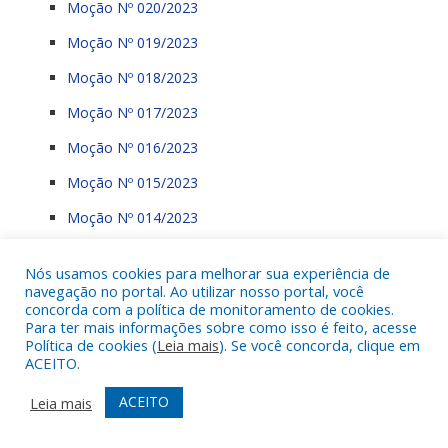
Moção Nº 020/2023
Moção Nº 019/2023
Moção Nº 018/2023
Moção Nº 017/2023
Moção Nº 016/2023
Moção Nº 015/2023
Moção Nº 014/2023
Moção Nº 013/2023
Nós usamos cookies para melhorar sua experiência de
Moção Nº 012/2023
navegação no portal. Ao utilizar nosso portal, você
concorda com a política de monitoramento de cookies.
Moção Nº 011/2023
Para ter mais informações sobre como isso é feito, acesse
Política de cookies (
Leia mais
). Se você concorda, clique em
Moção Nº 010/2023
ACEITO.
Moção Nº 009/2023
ACEITO
Leia mais
Moção Nº 008/2023