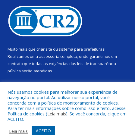
Muito mais que
criar site
ou
sistema para prefeituras
!
Realizamos uma
assessoria
completa, onde garantimos em
contrato que todas as exigências das
leis de transparência
pública
serão atendidas.
Conheça o
PNTP
e o
Radar da Transparência Pública
Nós usamos cookies para melhorar sua experiência de
navegação no portal. Ao utilizar nosso portal, você
concorda com a política de monitoramento de cookies.
Para ter mais informações sobre como isso é feito, acesse
Política de cookies (
Leia mais
). Se você concorda, clique em
Todos os direitos reservados a Câmara Municipal de Alenquer.
ACEITO.
Mapa do Site
Acessar Área Administrativa
ACEITO
Leia mais