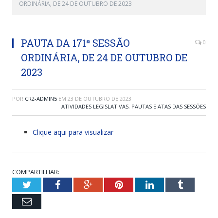
ORDINÁRIA, DE 24 DE OUTUBRO DE 2023
PAUTA DA 171ª SESSÃO
0
ORDINÁRIA, DE 24 DE OUTUBRO DE
2023
POR
CR2-ADMIN5
EM
23 DE OUTUBRO DE 2023
ATIVIDADES LEGISLATIVAS
,
PAUTAS E ATAS DAS SESSÕES
Clique aqui para visualizar
COMPARTILHAR:
Twitter
Facebook
Google+
Pinterest
LinkedIn
Tumblr
Email