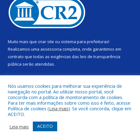
Muito mais que
criar site
ou
sistema para prefeituras
!
Realizamos uma
assessoria
completa, onde garantimos em
contrato que todas as exigências das
leis de transparência
pública
serão atendidas.
Conheça o
PNTP
e o
Radar da Transparência Pública
Nós usamos cookies para melhorar sua experiência de
navegação no portal. Ao utilizar nosso portal, você
concorda com a política de monitoramento de cookies.
Para ter mais informações sobre como isso é feito, acesse
Política de cookies (
Leia mais
). Se você concorda, clique em
Todos os direitos reservados a Câmara Municipal de Alenquer.
ACEITO.
Mapa do Site
Acessar Área Administrativa
ACEITO
Leia mais
Acessar Webmail