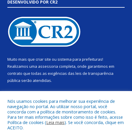
DESENVOLVIDO POR CR2
Muito mais que
criar site
ou
sistema para prefeituras
!
Realizamos uma
assessoria
completa, onde garantimos em
contrato que todas as exigências das
leis de transparência
pública
serão atendidas.
Conheça o
PNTP
e o
Radar da Transparência Pública
Nós usamos cookies para melhorar sua experiência de
navegação no portal. Ao utilizar nosso portal, você
concorda com a política de monitoramento de cookies.
Para ter mais informações sobre como isso é feito, acesse
Política de cookies (
Leia mais
). Se você concorda, clique em
Todos os direitos reservados a Câmara Municipal de Alenquer.
ACEITO.