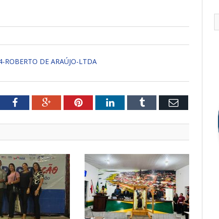
4-ROBERTO DE ARAÚJO-LTDA
tter
Facebook
Google+
Pinterest
LinkedIn
Tumblr
Email