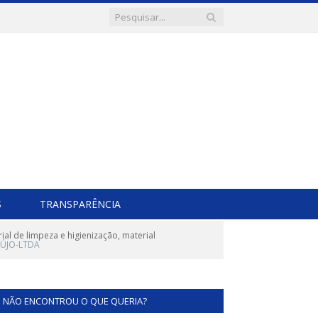
S
TRANSPARÊNCIA
al de limpeza e higienização, material
AÚJO-LTDA
NÃO ENCONTROU O QUE QUERIA?