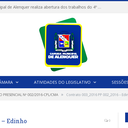
Câmara Municipal de Alenquer realiza abertura dos trabalhos do 4º Período Legislativo
CÂMARA
ATIVIDADES DO LEGISLATIVO
SESSÕE
»
O PRESENCIAL Nº 002/2016-CPL/CMA
Contrato 003_2016 PP 002_2016 – Edi
6 – Edinho
0