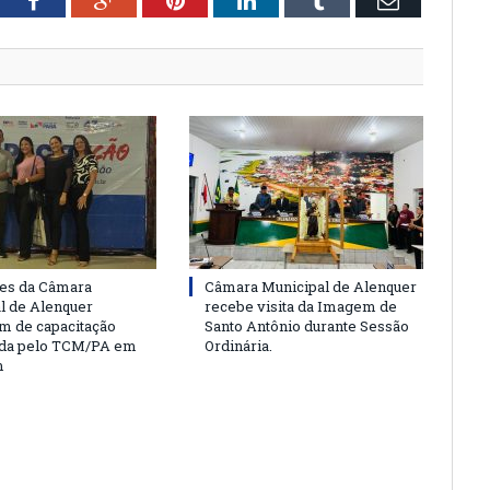
tter
Facebook
Google+
Pinterest
LinkedIn
Tumblr
Email
es da Câmara
Câmara Municipal de Alenquer
l de Alenquer
recebe visita da Imagem de
am de capacitação
Santo Antônio durante Sessão
da pelo TCM/PA em
Ordinária.
m