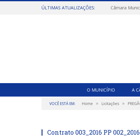
ÚLTIMAS ATUALIZAÇÕES:
O MUNICÍPIO
A 
»
»
VOCÊ ESTÁ EM:
Home
Licitações
PREGÃ
Contrato 003_2016 PP 002_201