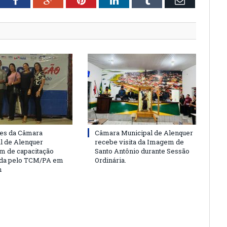
tter
Facebook
Google+
Pinterest
LinkedIn
Tumblr
Email
es da Câmara
Câmara Municipal de Alenquer
l de Alenquer
recebe visita da Imagem de
am de capacitação
Santo Antônio durante Sessão
da pelo TCM/PA em
Ordinária.
m