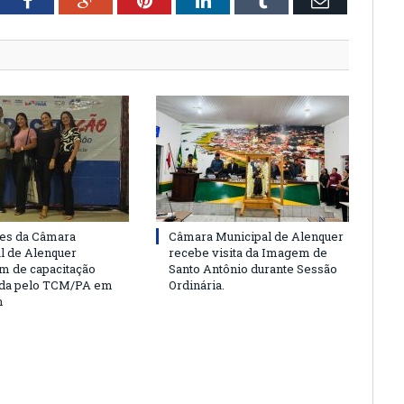
tter
Facebook
Google+
Pinterest
LinkedIn
Tumblr
Email
es da Câmara
Câmara Municipal de Alenquer
l de Alenquer
recebe visita da Imagem de
am de capacitação
Santo Antônio durante Sessão
da pelo TCM/PA em
Ordinária.
m