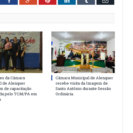
tter
Facebook
Google+
Pinterest
LinkedIn
Tumblr
Email
es da Câmara
Câmara Municipal de Alenquer
l de Alenquer
recebe visita da Imagem de
am de capacitação
Santo Antônio durante Sessão
da pelo TCM/PA em
Ordinária.
m