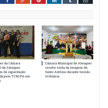
tter
Facebook
Google+
Pinterest
LinkedIn
Tumblr
Email
es da Câmara
Câmara Municipal de Alenquer
l de Alenquer
recebe visita da Imagem de
am de capacitação
Santo Antônio durante Sessão
da pelo TCM/PA em
Ordinária.
m