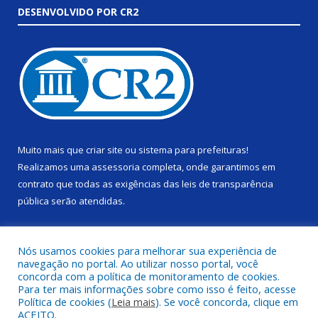
DESENVOLVIDO POR CR2
Muito mais que
criar site
ou
sistema para prefeituras
!
Realizamos uma
assessoria
completa, onde garantimos em
contrato que todas as exigências das
leis de transparência
pública
serão atendidas.
Conheça o
PNTP
e o
Radar da Transparência Pública
Nós usamos cookies para melhorar sua experiência de
navegação no portal. Ao utilizar nosso portal, você
concorda com a política de monitoramento de cookies.
Para ter mais informações sobre como isso é feito, acesse
Política de cookies (
Leia mais
). Se você concorda, clique em
Todos os direitos reservados a Câmara Municipal de Alenquer.
ACEITO.