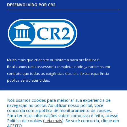
DESENVOLVIDO POR CR2
Muito mais que
criar site
ou
sistema para prefeituras
!
Realizamos uma
assessoria
completa, onde garantimos em
contrato que todas as exigências das
leis de transparência
pública
serão atendidas.
Conheça o
PNTP
e o
Radar da Transparência Pública
Nós usamos cookies para melhorar sua experiência de
navegação no portal. Ao utilizar nosso portal, você
concorda com a política de monitoramento de cookies.
Para ter mais informações sobre como isso é feito, acesse
Política de cookies (
Leia mais
). Se você concorda, clique em
Todos os direitos reservados a Câmara Municipal de Alenquer.
ACEITO.