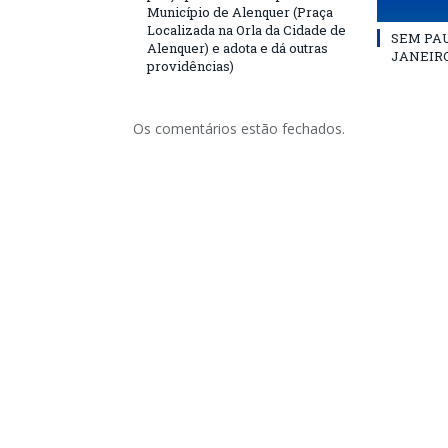
Município de Alenquer (Praça
Localizada na Orla da Cidade de
SEM PAU
Alenquer) e adota e dá outras
JANEIRO
providências)
Os comentários estão fechados.