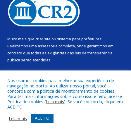
Muito mais que
criar site
ou
sistema para prefeituras
!
Realizamos uma
assessoria
completa, onde garantimos em
contrato que todas as exigências das
leis de transparência
pública
serão atendidas.
Conheça o
PNTP
e o
Radar da Transparência Pública
Nós usamos cookies para melhorar sua experiência de
navegação no portal. Ao utilizar nosso portal, você
concorda com a política de monitoramento de cookies.
Para ter mais informações sobre como isso é feito, acesse
Política de cookies (
Leia mais
). Se você concorda, clique em
Todos os direitos reservados a Câmara Municipal de Alenquer.
ACEITO.
Mapa do Site
Acessar Área Administrativa
ACEITO
Leia mais
Acessar Webmail