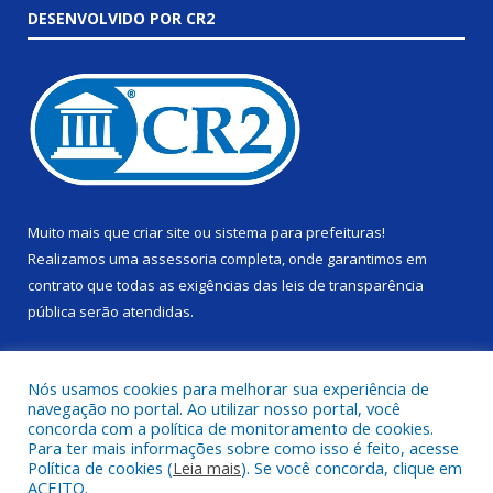
DESENVOLVIDO POR CR2
Muito mais que
criar site
ou
sistema para prefeituras
!
Realizamos uma
assessoria
completa, onde garantimos em
contrato que todas as exigências das
leis de transparência
pública
serão atendidas.
Conheça o
PNTP
e o
Radar da Transparência Pública
Nós usamos cookies para melhorar sua experiência de
navegação no portal. Ao utilizar nosso portal, você
concorda com a política de monitoramento de cookies.
Para ter mais informações sobre como isso é feito, acesse
Política de cookies (
Leia mais
). Se você concorda, clique em
Todos os direitos reservados a Câmara Municipal de Alenquer.
ACEITO.