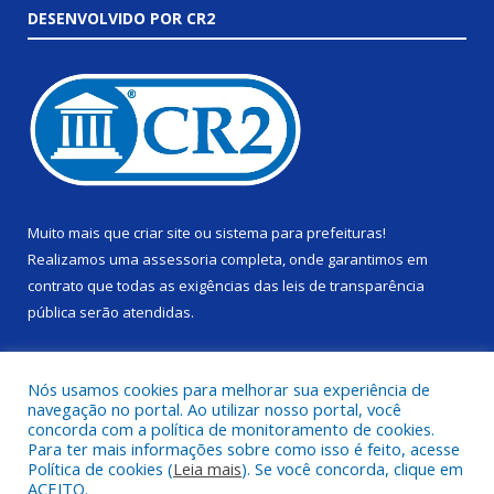
DESENVOLVIDO POR CR2
Muito mais que
criar site
ou
sistema para prefeituras
!
Realizamos uma
assessoria
completa, onde garantimos em
contrato que todas as exigências das
leis de transparência
pública
serão atendidas.
Conheça o
PNTP
e o
Radar da Transparência Pública
Nós usamos cookies para melhorar sua experiência de
navegação no portal. Ao utilizar nosso portal, você
concorda com a política de monitoramento de cookies.
Para ter mais informações sobre como isso é feito, acesse
Política de cookies (
Leia mais
). Se você concorda, clique em
Todos os direitos reservados a Câmara Municipal de Alenquer.
ACEITO.