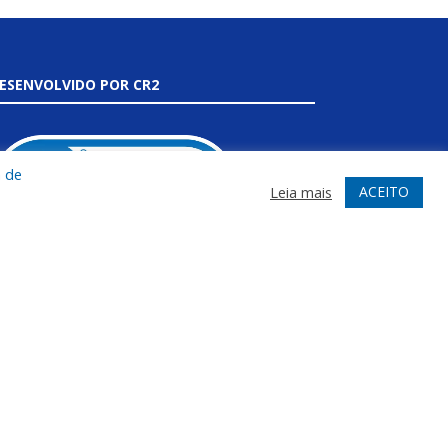
ESENVOLVIDO POR CR2
a de
ACEITO
Leia mais
uito mais que
criar site
ou
sistema para prefeituras
!
ealizamos uma
assessoria
completa, onde
arantimos em contrato que todas as exigências das
eis de transparência pública
serão atendidas.
onheça o
PNTP
e o
Radar da Transparência Pública