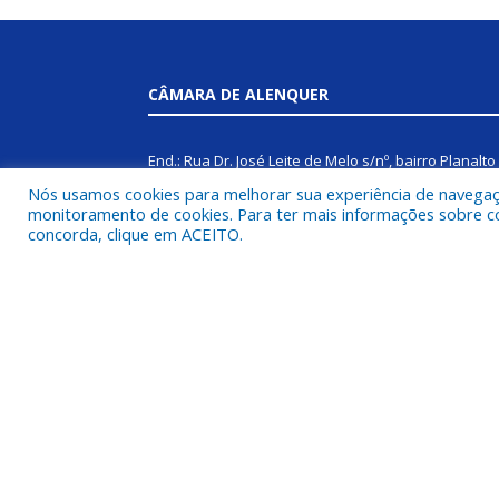
CÂMARA DE ALENQUER
End.: Rua Dr. José Leite de Melo s/nº, bairro Planalto
Nós usamos cookies para melhorar sua experiência de navegação
CEP: 68200-000
monitoramento de cookies. Para ter mais informações sobre como
concorda, clique em ACEITO.
Fone: (93) 99131-8259
Horário de atendimento: 08:00 às 14:00
E-mail: cmalqouvidoria@gmail.com |
camaraalenquer@gmail.com