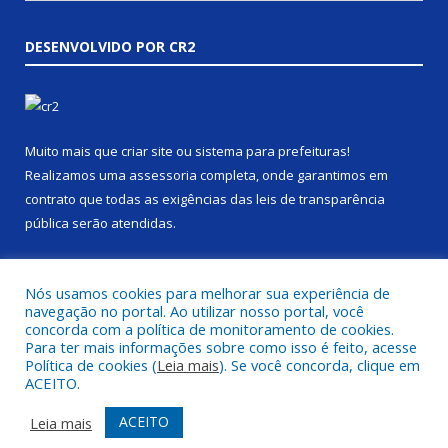
DESENVOLVIDO POR CR2
Muito mais que
criar site
ou
sistema para prefeituras
!
Realizamos uma
assessoria
completa, onde garantimos em
contrato que todas as exigências das
leis de transparência
pública
serão atendidas.
Conheça o
PNTP
e o
Radar da Transparência Pública
Nós usamos cookies para melhorar sua experiência de
navegação no portal. Ao utilizar nosso portal, você
concorda com a política de monitoramento de cookies.
Para ter mais informações sobre como isso é feito, acesse
Política de cookies (
Leia mais
). Se você concorda, clique em
Todos os direitos reservados a Câmara Municipal de Alenquer.
ACEITO.
Mapa do Site
Acessar Área Administrativa
ACEITO
Leia mais
Acessar Webmail