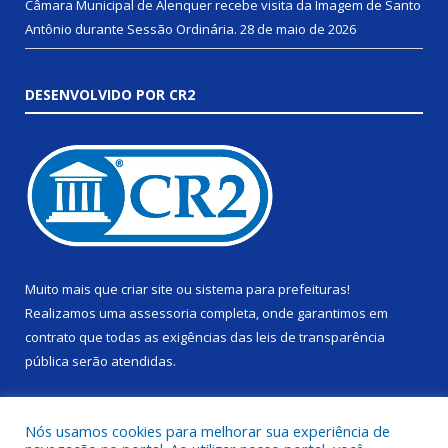
Câmara Municipal de Alenquer recebe visita da Imagem de Santo
Antônio durante Sessão Ordinária.
28 de maio de 2026
DESENVOLVIDO POR CR2
Muito mais que
criar site
ou
sistema para prefeituras
!
Realizamos uma
assessoria
completa, onde garantimos em
contrato que todas as exigências das
leis de transparência
pública
serão atendidas.
Conheça o
PNTP
e o
Radar da Transparência Pública
Nós usamos cookies para melhorar sua experiência de