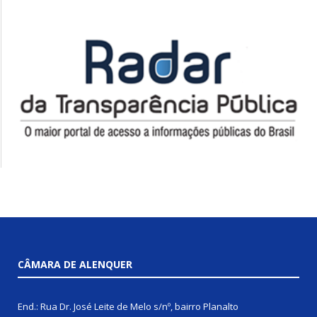
CÂMARA DE ALENQUER
End.: Rua Dr. José Leite de Melo s/nº, bairro Planalto