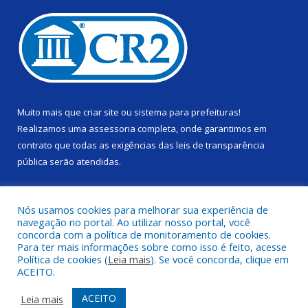
Muito mais que
criar site
ou
sistema para prefeituras
!
Realizamos uma
assessoria
completa, onde garantimos em
contrato que todas as exigências das
leis de transparência
pública
serão atendidas.
Conheça o
PNTP
e o
Radar da Transparência Pública
Nós usamos cookies para melhorar sua experiência de
navegação no portal. Ao utilizar nosso portal, você
concorda com a política de monitoramento de cookies.
Para ter mais informações sobre como isso é feito, acesse
Política de cookies (
Leia mais
). Se você concorda, clique em
Todos os direitos reservados a Câmara Municipal de Alenquer.
ACEITO.
Mapa do Site
Acessar Área Administrativa
ACEITO
Leia mais