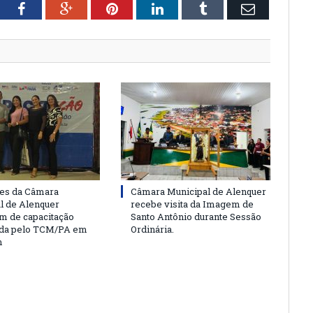
tter
Facebook
Google+
Pinterest
LinkedIn
Tumblr
Email
es da Câmara
Câmara Municipal de Alenquer
l de Alenquer
recebe visita da Imagem de
am de capacitação
Santo Antônio durante Sessão
da pelo TCM/PA em
Ordinária.
m