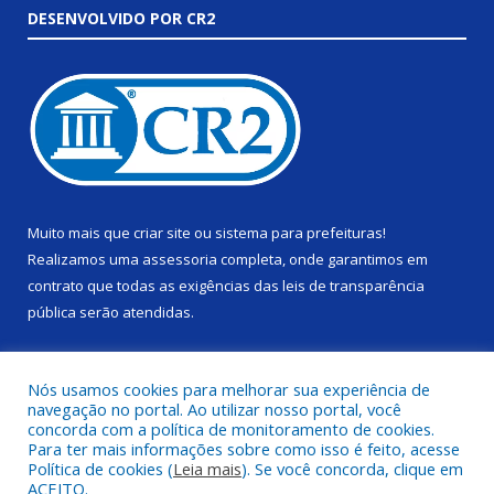
DESENVOLVIDO POR CR2
Muito mais que
criar site
ou
sistema para prefeituras
!
Realizamos uma
assessoria
completa, onde garantimos em
contrato que todas as exigências das
leis de transparência
pública
serão atendidas.
Conheça o
PNTP
e o
Radar da Transparência Pública
Nós usamos cookies para melhorar sua experiência de
navegação no portal. Ao utilizar nosso portal, você
concorda com a política de monitoramento de cookies.
Para ter mais informações sobre como isso é feito, acesse
Política de cookies (
Leia mais
). Se você concorda, clique em
Todos os direitos reservados a Câmara Municipal de Alenquer.
ACEITO.