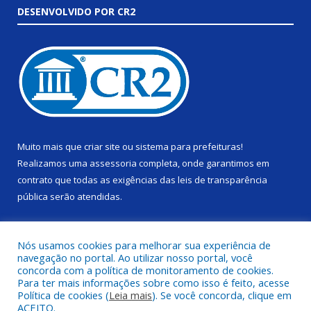
DESENVOLVIDO POR CR2
Muito mais que
criar site
ou
sistema para prefeituras
!
Realizamos uma
assessoria
completa, onde garantimos em
contrato que todas as exigências das
leis de transparência
pública
serão atendidas.
Conheça o
PNTP
e o
Radar da Transparência Pública
Nós usamos cookies para melhorar sua experiência de
navegação no portal. Ao utilizar nosso portal, você
concorda com a política de monitoramento de cookies.
Para ter mais informações sobre como isso é feito, acesse
Política de cookies (
Leia mais
). Se você concorda, clique em
Todos os direitos reservados a Câmara Municipal de Alenquer.
ACEITO.