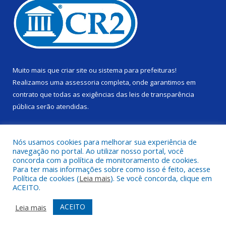
Muito mais que
criar site
ou
sistema para prefeituras
!
Realizamos uma
assessoria
completa, onde garantimos em
contrato que todas as exigências das
leis de transparência
pública
serão atendidas.
Conheça o
PNTP
e o
Radar da Transparência Pública
Nós usamos cookies para melhorar sua experiência de
navegação no portal. Ao utilizar nosso portal, você
concorda com a política de monitoramento de cookies.
Para ter mais informações sobre como isso é feito, acesse
Política de cookies (
Leia mais
). Se você concorda, clique em
Todos os direitos reservados a Câmara Municipal de Alenquer.
ACEITO.
Mapa do Site
Acessar Área Administrativa
ACEITO
Leia mais
Acessar Webmail