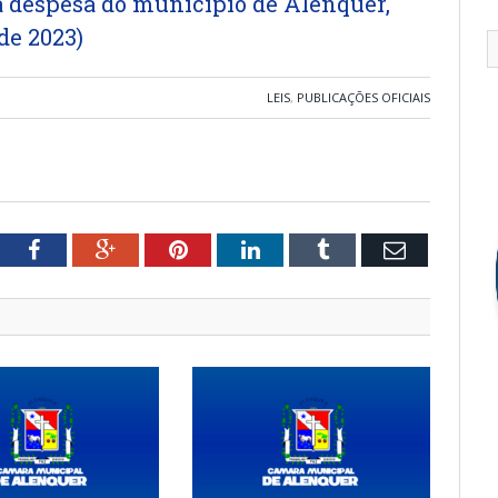
 a despesa do município de Alenquer,
de 2023)
LEIS
,
PUBLICAÇÕES OFICIAIS
tter
Facebook
Google+
Pinterest
LinkedIn
Tumblr
Email