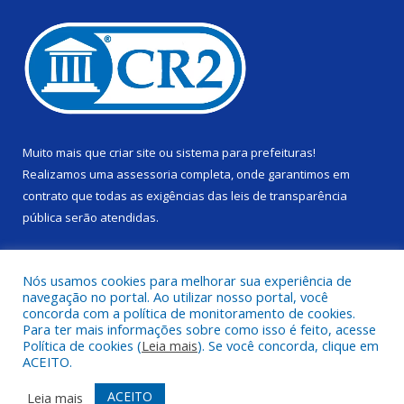
Muito mais que
criar site
ou
sistema para prefeituras
!
Realizamos uma
assessoria
completa, onde garantimos em
contrato que todas as exigências das
leis de transparência
pública
serão atendidas.
Conheça o
PNTP
e o
Radar da Transparência Pública
Nós usamos cookies para melhorar sua experiência de
navegação no portal. Ao utilizar nosso portal, você
concorda com a política de monitoramento de cookies.
Para ter mais informações sobre como isso é feito, acesse
Política de cookies (
Leia mais
). Se você concorda, clique em
Todos os direitos reservados a Câmara Municipal de Alenquer.
ACEITO.
Mapa do Site
Acessar Área Administrativa
ACEITO
Leia mais