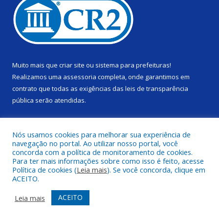
Muito mais que
criar site
ou
sistema para prefeituras
!
Realizamos uma
assessoria
completa, onde garantimos em
contrato que todas as exigências das
leis de transparência
pública
serão atendidas.
Conheça o
PNTP
e o
Radar da Transparência Pública
Nós usamos cookies para melhorar sua experiência de
navegação no portal. Ao utilizar nosso portal, você
concorda com a política de monitoramento de cookies.
Para ter mais informações sobre como isso é feito, acesse
Política de cookies (
Leia mais
). Se você concorda, clique em
Todos os direitos reservados a Câmara Municipal de Alenquer.
ACEITO.
Mapa do Site
Acessar Área Administrativa
ACEITO
Leia mais
Acessar Webmail