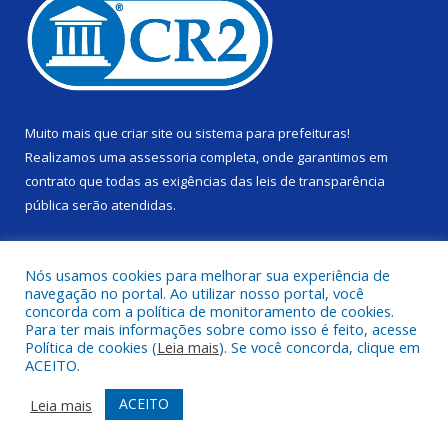
Muito mais que
criar site
ou
sistema para prefeituras
!
Realizamos uma
assessoria
completa, onde garantimos em
contrato que todas as exigências das
leis de transparência
pública
serão atendidas.
Conheça o
PNTP
e o
Radar da Transparência Pública
Nós usamos cookies para melhorar sua experiência de
navegação no portal. Ao utilizar nosso portal, você
concorda com a política de monitoramento de cookies.
Para ter mais informações sobre como isso é feito, acesse
Política de cookies (
Leia mais
). Se você concorda, clique em
Todos os direitos reservados a Câmara Municipal de Alenquer.
ACEITO.
Mapa do Site
Acessar Área Administrativa
ACEITO
Leia mais
Acessar Webmail