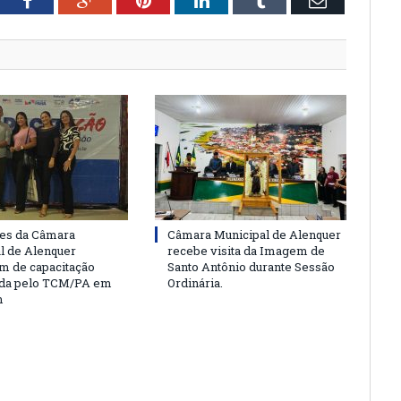
tter
Facebook
Google+
Pinterest
LinkedIn
Tumblr
Email
es da Câmara
Câmara Municipal de Alenquer
l de Alenquer
recebe visita da Imagem de
am de capacitação
Santo Antônio durante Sessão
da pelo TCM/PA em
Ordinária.
m