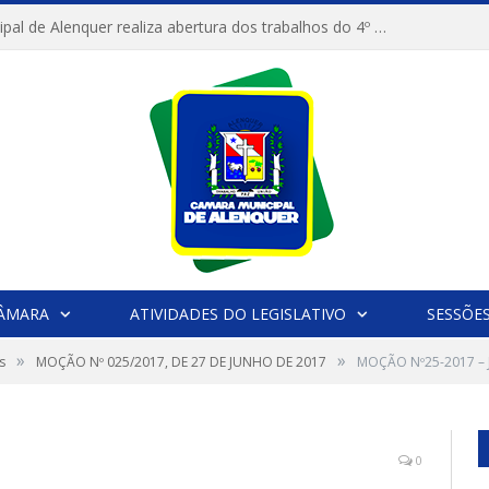
Câmara Municipal de Alenquer realiza abertura dos trabalhos do 4º Período Legislativo
CÂMARA
ATIVIDADES DO LEGISLATIVO
SESSÕE
»
»
s
MOÇÃO Nº 025/2017, DE 27 DE JUNHO DE 2017
MOÇÃO Nº25-2017 –
0