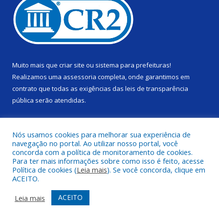
Muito mais que
criar site
ou
sistema para prefeituras
!
Realizamos uma
assessoria
completa, onde garantimos em
contrato que todas as exigências das
leis de transparência
pública
serão atendidas.
Conheça o
PNTP
e o
Radar da Transparência Pública
Nós usamos cookies para melhorar sua experiência de
navegação no portal. Ao utilizar nosso portal, você
concorda com a política de monitoramento de cookies.
Para ter mais informações sobre como isso é feito, acesse
Política de cookies (
Leia mais
). Se você concorda, clique em
Todos os direitos reservados a Câmara Municipal de Alenquer.
ACEITO.
Mapa do Site
Acessar Área Administrativa
ACEITO
Leia mais
Acessar Webmail