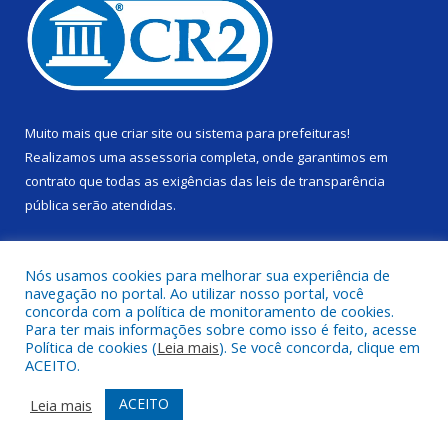
Muito mais que
criar site
ou
sistema para prefeituras
!
Realizamos uma
assessoria
completa, onde garantimos em
contrato que todas as exigências das
leis de transparência
pública
serão atendidas.
Conheça o
PNTP
e o
Radar da Transparência Pública
Nós usamos cookies para melhorar sua experiência de
navegação no portal. Ao utilizar nosso portal, você
concorda com a política de monitoramento de cookies.
Para ter mais informações sobre como isso é feito, acesse
Política de cookies (
Leia mais
). Se você concorda, clique em
Todos os direitos reservados a Câmara Municipal de Alenquer.
ACEITO.
Mapa do Site
Acessar Área Administrativa
ACEITO
Leia mais
Acessar Webmail