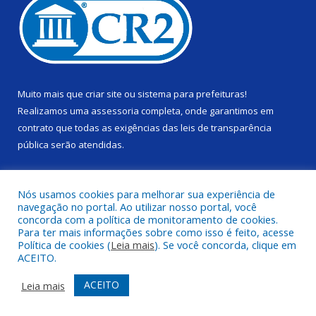
Muito mais que
criar site
ou
sistema para prefeituras
!
Realizamos uma
assessoria
completa, onde garantimos em
contrato que todas as exigências das
leis de transparência
pública
serão atendidas.
Conheça o
PNTP
e o
Radar da Transparência Pública
Nós usamos cookies para melhorar sua experiência de
navegação no portal. Ao utilizar nosso portal, você
concorda com a política de monitoramento de cookies.
Para ter mais informações sobre como isso é feito, acesse
Política de cookies (
Leia mais
). Se você concorda, clique em
Todos os direitos reservados a Câmara Municipal de Alenquer.
ACEITO.
Mapa do Site
Acessar Área Administrativa
ACEITO
Leia mais
Acessar Webmail