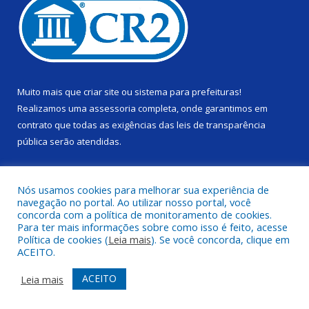
Muito mais que
criar site
ou
sistema para prefeituras
!
Realizamos uma
assessoria
completa, onde garantimos em
contrato que todas as exigências das
leis de transparência
pública
serão atendidas.
Conheça o
PNTP
e o
Radar da Transparência Pública
Nós usamos cookies para melhorar sua experiência de
navegação no portal. Ao utilizar nosso portal, você
concorda com a política de monitoramento de cookies.
Para ter mais informações sobre como isso é feito, acesse
Política de cookies (
Leia mais
). Se você concorda, clique em
Todos os direitos reservados a Câmara Municipal de Alenquer.
ACEITO.
Mapa do Site
Acessar Área Administrativa
ACEITO
Leia mais
Acessar Webmail