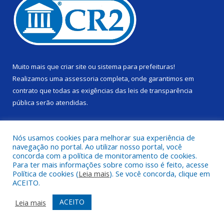
Muito mais que
criar site
ou
sistema para prefeituras
!
Realizamos uma
assessoria
completa, onde garantimos em
contrato que todas as exigências das
leis de transparência
pública
serão atendidas.
Conheça o
PNTP
e o
Radar da Transparência Pública
Nós usamos cookies para melhorar sua experiência de
navegação no portal. Ao utilizar nosso portal, você
concorda com a política de monitoramento de cookies.
Para ter mais informações sobre como isso é feito, acesse
Política de cookies (
Leia mais
). Se você concorda, clique em
Todos os direitos reservados a Câmara Municipal de Alenquer.
ACEITO.
Mapa do Site
Acessar Área Administrativa
ACEITO
Leia mais
Acessar Webmail