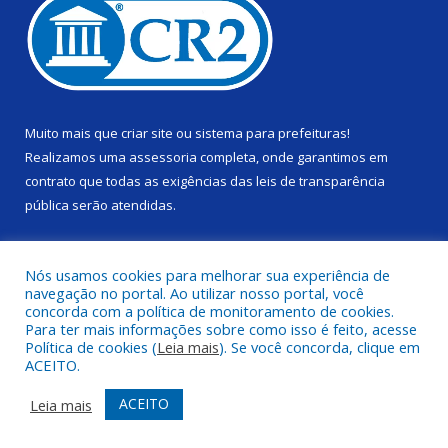
Muito mais que
criar site
ou
sistema para prefeituras
!
Realizamos uma
assessoria
completa, onde garantimos em
contrato que todas as exigências das
leis de transparência
pública
serão atendidas.
Conheça o
PNTP
e o
Radar da Transparência Pública
Nós usamos cookies para melhorar sua experiência de
navegação no portal. Ao utilizar nosso portal, você
concorda com a política de monitoramento de cookies.
Para ter mais informações sobre como isso é feito, acesse
Política de cookies (
Leia mais
). Se você concorda, clique em
Todos os direitos reservados a Câmara Municipal de Alenquer.
ACEITO.
Mapa do Site
Acessar Área Administrativa
ACEITO
Leia mais
Acessar Webmail