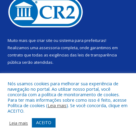
Muito mais que
criar site
ou
sistema para prefeituras
!
Realizamos uma
assessoria
completa, onde garantimos em
contrato que todas as exigências das
leis de transparência
pública
serão atendidas.
Conheça o
PNTP
e o
Radar da Transparência Pública
Nós usamos cookies para melhorar sua experiência de
navegação no portal. Ao utilizar nosso portal, você
concorda com a política de monitoramento de cookies.
Para ter mais informações sobre como isso é feito, acesse
Política de cookies (
Leia mais
). Se você concorda, clique em
Todos os direitos reservados a Câmara Municipal de Alenquer.
ACEITO.
Mapa do Site
Acessar Área Administrativa
ACEITO
Leia mais
Acessar Webmail