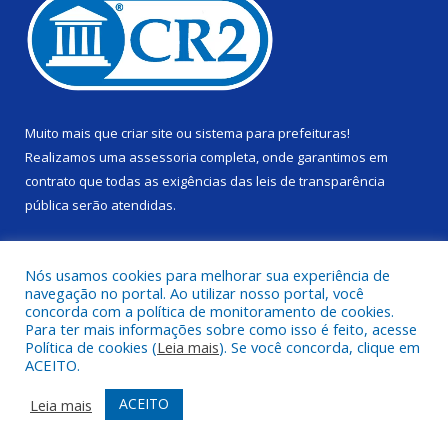
Muito mais que
criar site
ou
sistema para prefeituras
!
Realizamos uma
assessoria
completa, onde garantimos em
contrato que todas as exigências das
leis de transparência
pública
serão atendidas.
Conheça o
PNTP
e o
Radar da Transparência Pública
Nós usamos cookies para melhorar sua experiência de
navegação no portal. Ao utilizar nosso portal, você
concorda com a política de monitoramento de cookies.
Para ter mais informações sobre como isso é feito, acesse
Política de cookies (
Leia mais
). Se você concorda, clique em
Todos os direitos reservados a Câmara Municipal de Alenquer.
ACEITO.
Mapa do Site
Acessar Área Administrativa
ACEITO
Leia mais
Acessar Webmail