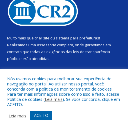
Muito mais que
criar site
ou
sistema para prefeituras
!
Realizamos uma
assessoria
completa, onde garantimos em
contrato que todas as exigências das
leis de transparência
pública
serão atendidas.
Conheça o
PNTP
e o
Radar da Transparência Pública
Nós usamos cookies para melhorar sua experiência de
navegação no portal. Ao utilizar nosso portal, você
concorda com a política de monitoramento de cookies.
Para ter mais informações sobre como isso é feito, acesse
Política de cookies (
Leia mais
). Se você concorda, clique em
Todos os direitos reservados a Câmara Municipal de Alenquer.
ACEITO.
Mapa do Site
Acessar Área Administrativa
ACEITO
Leia mais
Acessar Webmail