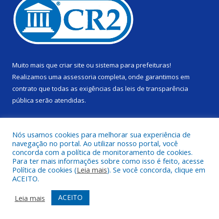
Muito mais que
criar site
ou
sistema para prefeituras
!
Realizamos uma
assessoria
completa, onde garantimos em
contrato que todas as exigências das
leis de transparência
pública
serão atendidas.
Conheça o
PNTP
e o
Radar da Transparência Pública
Nós usamos cookies para melhorar sua experiência de
navegação no portal. Ao utilizar nosso portal, você
concorda com a política de monitoramento de cookies.
Para ter mais informações sobre como isso é feito, acesse
Política de cookies (
Leia mais
). Se você concorda, clique em
Todos os direitos reservados a Câmara Municipal de Alenquer.
ACEITO.
Mapa do Site
Acessar Área Administrativa
ACEITO
Leia mais
Acessar Webmail