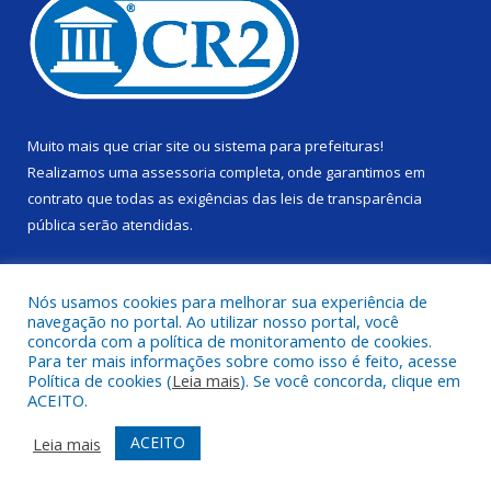
Muito mais que
criar site
ou
sistema para prefeituras
!
Realizamos uma
assessoria
completa, onde garantimos em
contrato que todas as exigências das
leis de transparência
pública
serão atendidas.
Conheça o
PNTP
e o
Radar da Transparência Pública
Nós usamos cookies para melhorar sua experiência de
navegação no portal. Ao utilizar nosso portal, você
concorda com a política de monitoramento de cookies.
Para ter mais informações sobre como isso é feito, acesse
Política de cookies (
Leia mais
). Se você concorda, clique em
Todos os direitos reservados a Câmara Municipal de Alenquer.
ACEITO.
Mapa do Site
Acessar Área Administrativa
ACEITO
Leia mais
Acessar Webmail