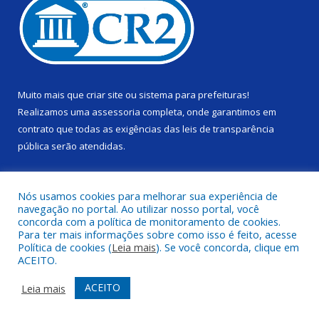
Muito mais que
criar site
ou
sistema para prefeituras
!
Realizamos uma
assessoria
completa, onde garantimos em
contrato que todas as exigências das
leis de transparência
pública
serão atendidas.
Conheça o
PNTP
e o
Radar da Transparência Pública
Nós usamos cookies para melhorar sua experiência de
navegação no portal. Ao utilizar nosso portal, você
concorda com a política de monitoramento de cookies.
Para ter mais informações sobre como isso é feito, acesse
Política de cookies (
Leia mais
). Se você concorda, clique em
Todos os direitos reservados a Câmara Municipal de Alenquer.
ACEITO.
Mapa do Site
Acessar Área Administrativa
ACEITO
Leia mais
Acessar Webmail