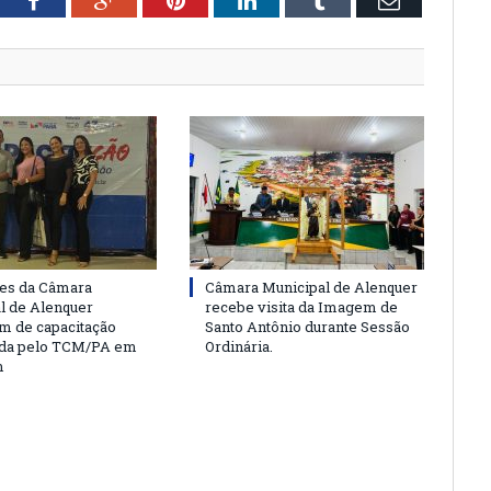
tter
Facebook
Google+
Pinterest
LinkedIn
Tumblr
Email
es da Câmara
Câmara Municipal de Alenquer
l de Alenquer
recebe visita da Imagem de
am de capacitação
Santo Antônio durante Sessão
da pelo TCM/PA em
Ordinária.
m