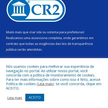
Muito mais que
criar site
ou
sistema para prefeituras
!
Realizamos uma
assessoria
completa, onde garantimos em
contrato que todas as exigências das
leis de transparência
pública
serão atendidas.
Conheça o
PNTP
e o
Radar da Transparência Pública
Nós usamos cookies para melhorar sua experiência de
navegação no portal. Ao utilizar nosso portal, você
concorda com a política de monitoramento de cookies.
Para ter mais informações sobre como isso é feito, acesse
Política de cookies (
Leia mais
). Se você concorda, clique em
Todos os direitos reservados a Câmara Municipal de Alenquer.
ACEITO.
Mapa do Site
Acessar Área Administrativa
ACEITO
Leia mais
Acessar Webmail