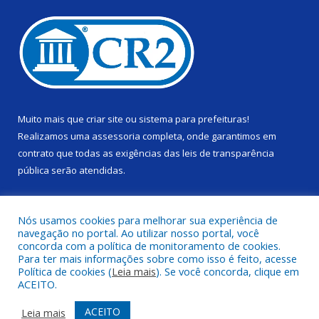
Muito mais que
criar site
ou
sistema para prefeituras
!
Realizamos uma
assessoria
completa, onde garantimos em
contrato que todas as exigências das
leis de transparência
pública
serão atendidas.
Conheça o
PNTP
e o
Radar da Transparência Pública
Nós usamos cookies para melhorar sua experiência de
navegação no portal. Ao utilizar nosso portal, você
concorda com a política de monitoramento de cookies.
Para ter mais informações sobre como isso é feito, acesse
Política de cookies (
Leia mais
). Se você concorda, clique em
Todos os direitos reservados a Câmara Municipal de Alenquer.
ACEITO.
Mapa do Site
Acessar Área Administrativa
ACEITO
Leia mais