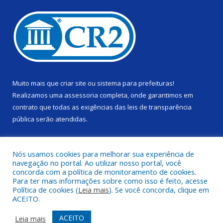
Muito mais que
criar site
ou
sistema para prefeituras
!
Realizamos uma
assessoria
completa, onde garantimos em
contrato que todas as exigências das
leis de transparência
pública
serão atendidas.
Conheça o
PNTP
e o
Radar da Transparência Pública
Nós usamos cookies para melhorar sua experiência de
navegação no portal. Ao utilizar nosso portal, você
concorda com a política de monitoramento de cookies.
Para ter mais informações sobre como isso é feito, acesse
Política de cookies (
Leia mais
). Se você concorda, clique em
Todos os direitos reservados a Câmara Municipal de Alenquer.
ACEITO.
Mapa do Site
Acessar Área Administrativa
ACEITO
Leia mais