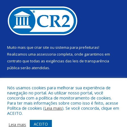
Muito mais que
criar site
ou
sistema para prefeituras
!
Realizamos uma
assessoria
completa, onde garantimos em
contrato que todas as exigências das
leis de transparência
pública
serão atendidas.
Conheça o
PNTP
e o
Radar da Transparência Pública
Nós usamos cookies para melhorar sua experiência de
navegação no portal. Ao utilizar nosso portal, você
concorda com a política de monitoramento de cookies.
Para ter mais informações sobre como isso é feito, acesse
Política de cookies (
Leia mais
). Se você concorda, clique em
Todos os direitos reservados a Câmara Municipal de Alenquer.
ACEITO.
Mapa do Site
Acessar Área Administrativa
ACEITO
Leia mais