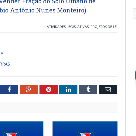
 Vender Fração do Solo Urbano de
abio Antônio Nunes Monteiro)
ATIVIDADES LEGISLATIVAS
,
PROJETOS DE LEI
PA
ERRAS
tter
Facebook
Google+
Pinterest
LinkedIn
Tumblr
Email