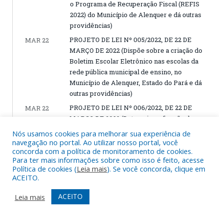
o Programa de Recuperação Fiscal (REFIS
2022) do Município de Alenquer e dá outras
providências)
PROJETO DE LEI Nº 005/2022, DE 22 DE
MAR 22
MARÇO DE 2022 (Dispõe sobre a criação do
Boletim Escolar Eletrônico nas escolas da
rede pública municipal de ensino, no
Município de Alenquer, Estado do Pará e dá
outras providências)
PROJETO DE LEI Nº 006/2022, DE 22 DE
MAR 22
MARÇO DE 2022 (Determina a fixação de
placas de identificação em terrenos baldios
Nós usamos cookies para melhorar sua experiência de
existentes no município de Alenquer-PA)
navegação no portal. Ao utilizar nosso portal, você
concorda com a política de monitoramento de cookies.
PROJETO DE LEI Nº 004/2022, DE 22 DE
MAR 22
Para ter mais informações sobre como isso é feito, acesse
MARÇO DE 2022 (Institui, no âmbito
Política de cookies (
Leia mais
). Se você concorda, clique em
municipal, a “SEMANA DE
ACEITO.
CONCIENTIZAÇÃO DA DEPRESSÃO”, e dá
ACEITO
Leia mais
outras providências)
PROJETO DE LEI Nº 003/2022, DE 22 DE
MAR 22